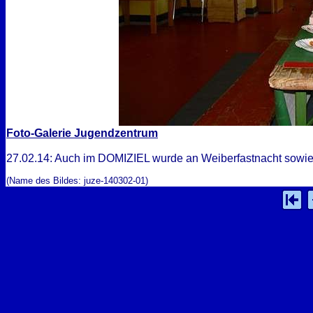
Foto-Galerie Jugendzentrum
27.02.14: Auch im DOMIZIEL wurde an Weiberfastnacht sowie 
(Name des Bildes: juze-140302-01)