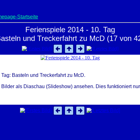
epage-Startseite
Ferienspiele 2014 - 10. Tag
asteln und Treckerfahrt zu McD (17 von 4
 Tag: Basteln und Treckerfahrt zu McD.
der als Diaschau (Slideshow) ansehen. Dies funktioniert nur wen