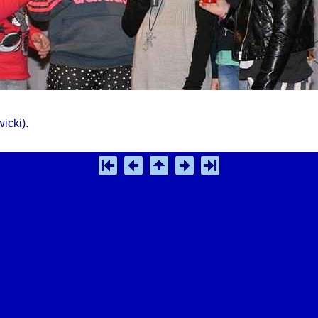
icki).