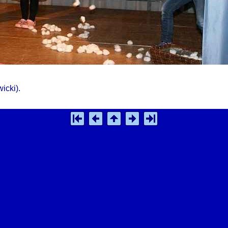
icki).