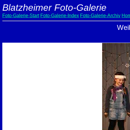
Blatzheimer Foto-Galerie
Foto-Galerie-Start
Foto-Galerie-Index
Foto-Galerie-Archiv
Hom
Weih