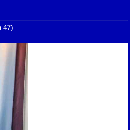
n 47)