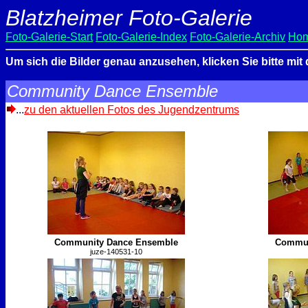
Blatzheimer Foto-Galerie
Foto-Galerie-Start
Foto-Galerie-Index
Foto-Galerie-Archiv
Hom
Um sich die Bilder genau anzusehen, klicken Sie bitte mit
Community Dance Ensemble
...
zu den aktuellen Fotos des Jugendzentrums
Community Dance Ensemble
Commun
juze-140531-10