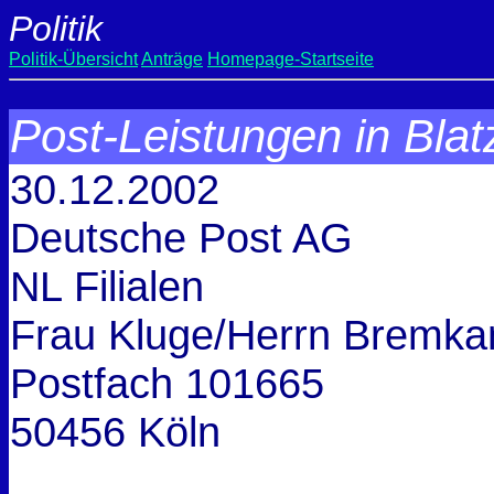
Politik
Politik-Übersicht
Anträge
Homepage-Startseite
Post-Leistungen in Bla
30.12.2002
Deutsche Post AG
NL Filialen
Frau Kluge/Herrn Bremk
Postfach 101665
50456 Köln