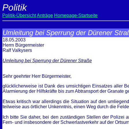
Politik
Politik-Übersicht
Anträge
Homepage-Startseite
Umleitung bei Sperrung der Dürener Stra
18.05.2003
Herrn Bürgermeister
Ralf Valkysers
Umleitung bei Sperrung der Dürener Straße
Sehr geehrter Herr Bürgermeister,
glücklicherweise ist Dank des umsichtigen Einsatzes aller B
Alarmierung der Hilfskräfte bis zum Abtransport der Granate ge
Etwas kritisch war allerdings die Situation auf den umliege
teilweise aus örtlicher Unkenntnis, einen Weg durch die Fel
Ich bitte Sie daher, bei den zuständigen Stellen der Polizei
Fern- und insbesondere der Schwerlastverkehr auf der Orts