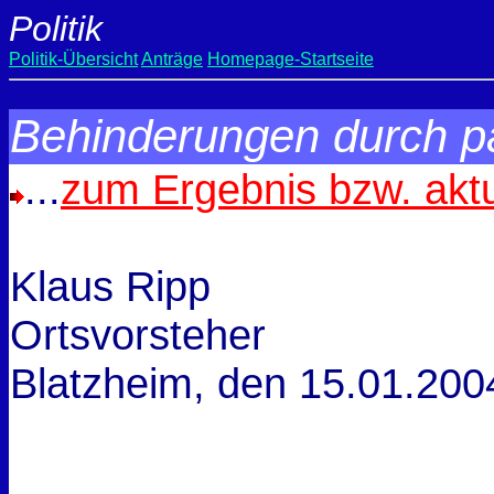
Politik
Politik-Übersicht
Anträge
Homepage-Startseite
Behinderungen durch 
...
zum Ergebnis bzw. akt
Klaus Ripp
Ortsvorsteher
Blatzheim, den
15.01.200