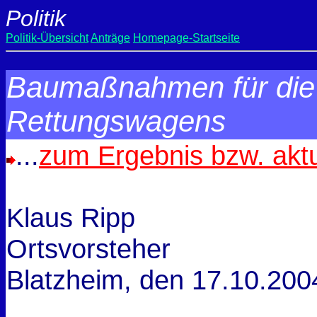
Politik
Politik-Übersicht
Anträge
Homepage-Startseite
Baumaßnahmen für die 
Rettungswagens
...
zum Ergebnis bzw. akt
Klaus Ripp
Ortsvorsteher
Blatzheim, den
17.10.200