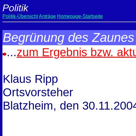
Politik
Politik-Übersicht
Anträge
Homepage-Startseite
Begrünung des Zaunes 
...
zum Ergebnis bzw. akt
Klaus Ripp
Ortsvorsteher
Blatzheim, den
30.11.200