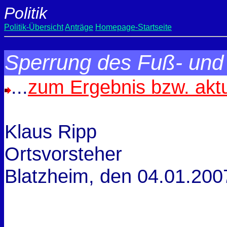
Politik
Politik-Übersicht
Anträge
Homepage-Startseite
Sperrung des Fuß- un
...
zum Ergebnis bzw. akt
Klaus Ripp
Ortsvorsteher
Blatzheim, den
04.01.200