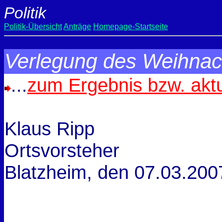
Politik
Politik-Übersicht
Anträge
Homepage-Startseite
Verlegung des Weihnac
...
zum Ergebnis bzw. akt
Klaus Ripp
Ortsvorsteher
Blatzheim, den
07.03.200