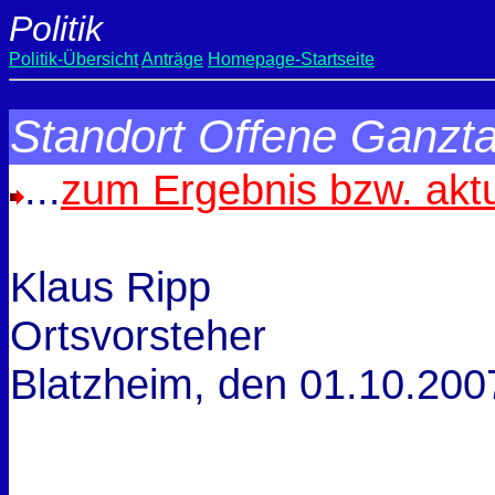
Politik
Politik-Übersicht
Anträge
Homepage-Startseite
Standort Offene Ganzt
...
zum Ergebnis bzw. akt
Klaus Ripp
Ortsvorsteher
Blatzheim, den
01.10.200