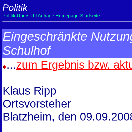
Politik
Politik-Übersicht
Anträge
Homepage-Startseite
Eingeschränkte Nutzung
Schulhof
...
zum Ergebnis bzw. akt
Klaus Ripp
Ortsvorsteher
Blatzheim, den
09.09.200