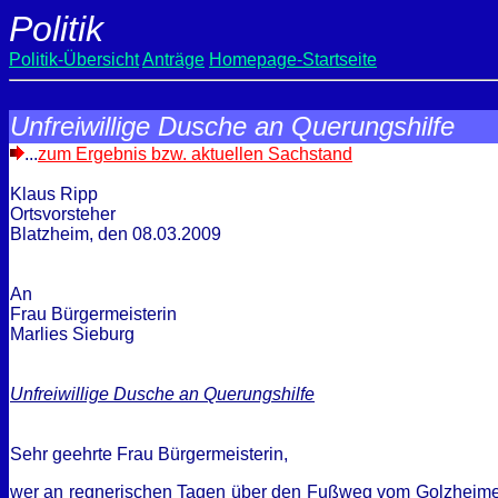
Politik
Politik-Übersicht
Anträge
Homepage-Startseite
Unfreiwillige Dusche an Querungshilfe
...
zum Ergebnis bzw. aktuellen Sachstand
Klaus Ripp
Ortsvorsteher
Blatzheim, den
08.03.2009
An
Frau Bürgermeisterin
Marlies Sieburg
Unfreiwillige Dusche an Querungshilfe
Sehr geehrte Frau Bürgermeisterin,
wer an regnerischen Tagen über den Fußweg vom Golzheimer W