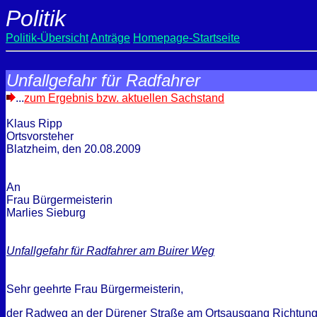
Politik
Politik-Übersicht
Anträge
Homepage-Startseite
Unfallgefahr für Radfahrer
...
zum Ergebnis bzw. aktuellen Sachstand
Klaus Ripp
Ortsvorsteher
Blatzheim, den
20.08.2009
An
Frau Bürgermeisterin
Marlies Sieburg
Unfallgefahr für Radfahrer am Buirer Weg
Sehr geehrte Frau Bürgermeisterin,
der Radweg an der Dürener Straße am Ortsausgang Richtung