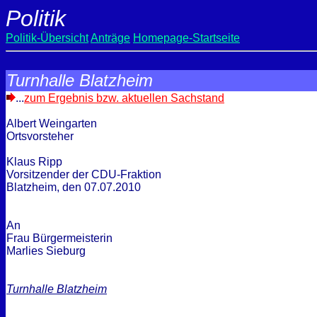
Politik
Politik-Übersicht
Anträge
Homepage-Startseite
Turnhalle Blatzheim
...
zum Ergebnis bzw. aktuellen Sachstand
Albert Weingarten
Ortsvorsteher
Klaus Ripp
Vorsitzender der CDU-Fraktion
Blatzheim, den
07.07.2010
An
Frau Bürgermeisterin
Marlies Sieburg
Turnhalle Blatzheim