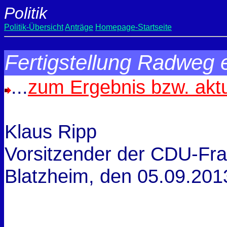
Politik
Politik-Übersicht
Anträge
Homepage-Startseite
Fertigstellung Radweg 
...
zum Ergebnis bzw. akt
Klaus Ripp
Vorsitzender der CDU-Fra
Blatzheim, den
05.09.201