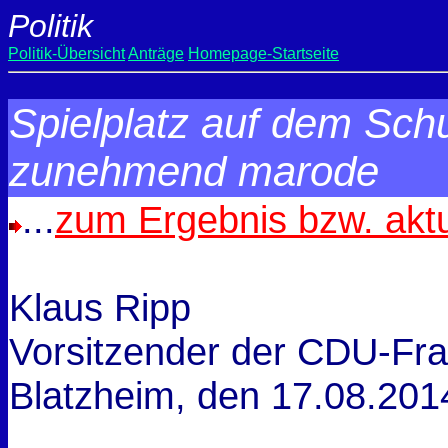
Politik
Politik-Übersicht
Anträge
Homepage-Startseite
Spielplatz auf dem Schu
zunehmend marode
...
zum Ergebnis bzw. akt
Klaus Ripp
Vorsitzender der CDU-Fra
Blatzheim, den
17.08.201