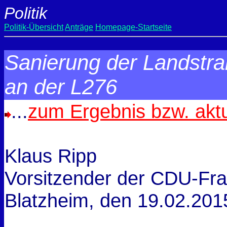
Politik
Politik-Übersicht
Anträge
Homepage-Startseite
Sanierung der Landstr
an der L276
...
zum Ergebnis bzw. akt
Klaus Ripp
Vorsitzender der CDU-Fra
Blatzheim, den
19.02.201