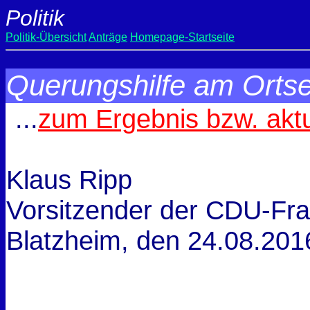
Politik
Politik-Übersicht
Anträge
Homepage-Startseite
Querungshilfe am Orts
...
zum Ergebnis bzw. akt
Klaus Ripp
Vorsitzender der CDU-Fra
Blatzheim, den
24.08.201