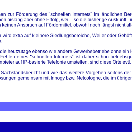
 zur Förderung des "schnellen Internets" im ländlichen Ber
n bislang aber ohne Erfolg, weil - so die bisherige Auskunft -
 keinen Anspruch auf Fördermittel, obwohl noch längst nicht all
 wird extra auf kleinere Siedlungsbereiche, Weiler oder Gehöf
n.
, die heutzutage ebenso wie andere Gewerbebetriebe ohne ein le
ehlen eines "schnellen Internets" ist daher schon betriebs
ter auf IP-basierte Telefonie umstellen, sind diese Orte evtl. 
 Sachstandsbericht und wie das weitere Vorgehen seitens der 
 Lösungen gemeinsam mit Innogy bzw. Netcologne, die im übrige