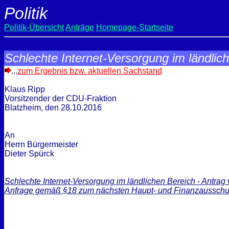
Politik
Politik-Übersicht
Anträge
Homepage-Startseite
Schlechte Internet-Versorgung im ländlic
...
zum Ergebnis bzw. aktuellen Sachstand
Klaus Ripp
Vorsitzender der CDU-Fraktion
Blatzheim, den
28.10.2016
An
Herrn Bürgermeister
Dieter Spürck
Schlechte Internet-Versorgung im ländlichen Bereich - Antrag
Anfrage gemäß §18 zum nächsten Haupt- und Finanzausschu