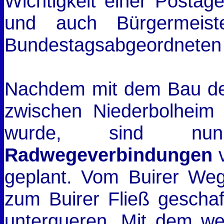
Wichtigkeit einer Postag
und auch Bürgermeist
Bundestagsabgeordneten 
Nachdem mit dem Bau de
zwischen Niederbolheim u
wurde, sind n
Radwegeverbindungen
v
geplant. Vom Buirer Weg
zum Buirer Fließ gescha
unterqueren. Mit dem w