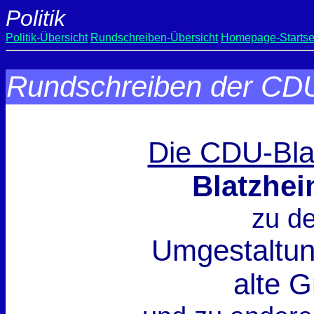
Politik
Politik-Übersicht
Rundschreiben-Übersicht
Homepage-Startse
Rundschreiben der CDU
Die CDU-Blat
Blatzhei
zu d
Umgestaltun
alte 