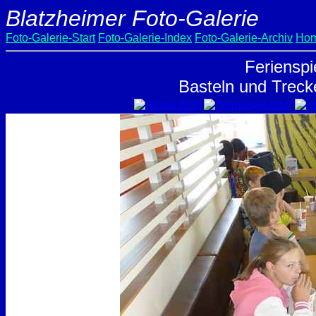
Blatzheimer Foto-Galerie
Foto-Galerie-Start
Foto-Galerie-Index
Foto-Galerie-Archiv
Hom
Ferienspi
Basteln und Treck