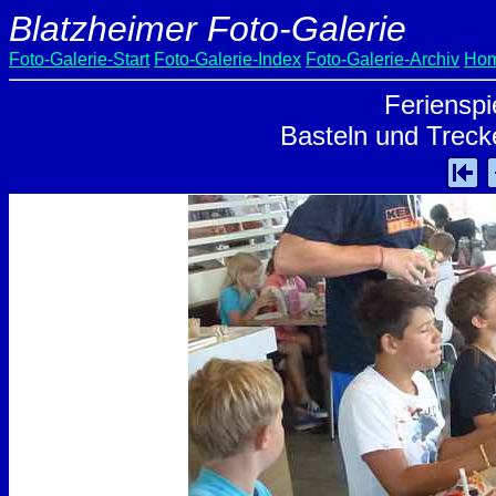
Blatzheimer Foto-Galerie
Foto-Galerie-Start
Foto-Galerie-Index
Foto-Galerie-Archiv
Hom
Ferienspi
Basteln und Treck